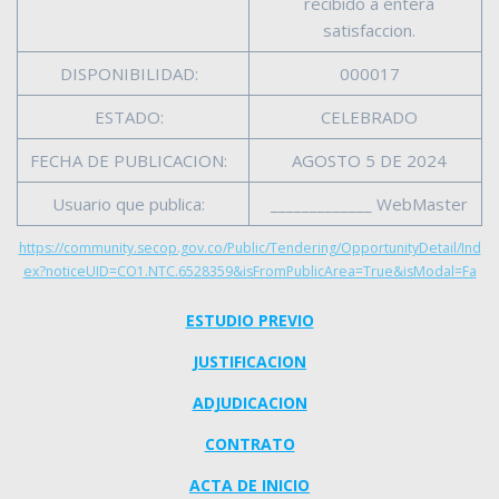
recibido a entera
satisfaccion.
DISPONIBILIDAD:
000017
ESTADO:
CELEBRADO
FECHA DE PUBLICACION:
AGOSTO 5 DE 2024
Usuario que publica:
_____________ WebMaster
https://community.secop.gov.co/Public/Tendering/OpportunityDetail/Ind
ex?noticeUID=CO1.NTC.6528359&isFromPublicArea=True&isModal=Fa
ESTUDIO PREVIO
JUSTIFICACION
ADJUDICACION
CONTRATO
ACTA DE INICIO