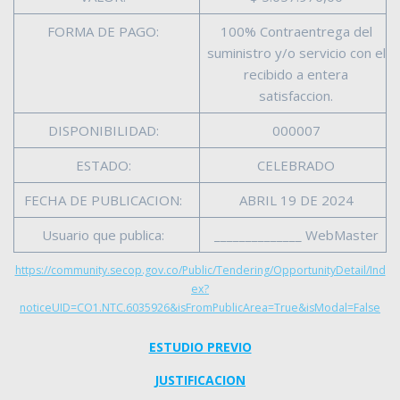
FORMA DE PAGO:
100% Contraentrega del
suministro y/o servicio con el
recibido a entera
satisfaccion.
DISPONIBILIDAD:
000007
ESTADO:
CELEBRADO
FECHA DE PUBLICACION:
ABRIL 19 DE 2024
Usuario que publica:
______________ WebMaster
https://community.secop.gov.co/Public/Tendering/OpportunityDetail/Ind
ex?
noticeUID=CO1.NTC.6035926&isFromPublicArea=True&isModal=False
ESTUDIO PREVIO
JUSTIFICACION