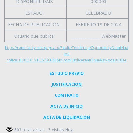
DISPONIBILIDAD:
000003
ESTADO:
CELEBRADO
FECHA DE PUBLICACION:
FEBRERO 19 DE 2024
Usuario que publica:
______________ WebMaster
https://community.secop.gov.co/Public/Tendering/OpportunityDetail/Ind
ex?
noticeUID=CO1.NTC.5730086&isFromPublicArea=True&isModal=False
ESTUDIO PREVIO
JUSTIFICACION
CONTRATO
ACTA DE INICIO
ACTA DE LIQUIDACION
803 total visitas
, 3 Visitas Hoy