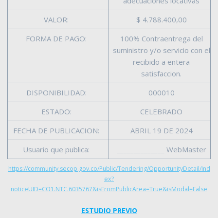
adecuaciones locativas
VALOR:
$ 4.788.400,00
FORMA DE PAGO:
100% Contraentrega del
suministro y/o servicio con el
recibido a entera
satisfaccion.
DISPONIBILIDAD:
000010
ESTADO:
CELEBRADO
FECHA DE PUBLICACION:
ABRIL 19 DE 2024
Usuario que publica:
______________ WebMaster
https://community.secop.gov.co/Public/Tendering/OpportunityDetail/Ind
ex?
noticeUID=CO1.NTC.6035767&isFromPublicArea=True&isModal=False
ESTUDIO PREVIO