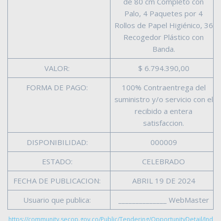
de 80 cm Completo con
Palo, 4 Paquetes por 4
Rollos de Papel Higiénico, 36
Recogedor Plástico con
Banda.
VALOR:
$ 6.794.390,00
FORMA DE PAGO:
100% Contraentrega del
suministro y/o servicio con el
recibido a entera
satisfaccion.
DISPONIBILIDAD:
000009
ESTADO:
CELEBRADO
FECHA DE PUBLICACION:
ABRIL 19 DE 2024
Usuario que publica:
______________ WebMaster
https://community.secop.gov.co/Public/Tendering/OpportunityDetail/Ind