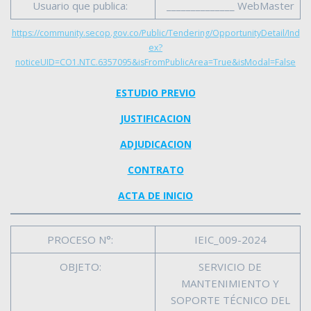
Usuario que publica:
______________ WebMaster
https://community.secop.gov.co/Public/Tendering/OpportunityDetail/Ind
ex?
noticeUID=CO1.NTC.6357095&isFromPublicArea=True&isModal=False
ESTUDIO PREVIO
JUSTIFICACION
ADJUDICACION
CONTRATO
ACTA DE INICIO
PROCESO N°:
IEIC_009-2024
OBJETO:
SERVICIO DE
MANTENIMIENTO Y
SOPORTE TÉCNICO DEL