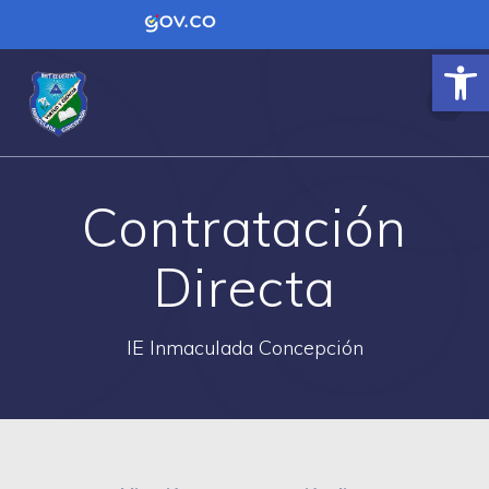
Contenido inicial
Logo Gobierno de Colombia
Ab
Contratación
Directa
IE Inmaculada Concepción