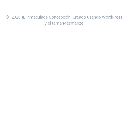
© 2026 IE Inmaculada Concepción. Creado usando WordPress
y el
tema Mesmerize
IE Inmaculada Concepción
Dirección:
Calle 4 # 10 -101 Vía Zabaletas
Teléfono:
3245702614