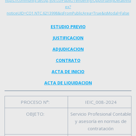
https://community.secop.gov.co/Public/Tendering/OpportunityDetail/Ind
ex?
noticeUID=CO1.NTC.6213998&isFromPublicArea=True&isModal=False
ESTUDIO PREVIO
JUSTIFICACION
ADJUDICACION
CONTRATO
ACTA DE INICIO
ACTA DE LIQUIDACION
PROCESO N°:
IEIC_008-2024
OBJETO:
Servicio Profesional Contable
y asesoría en normas de
contratación