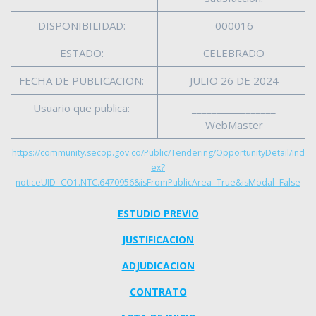
DISPONIBILIDAD:
000016
ESTADO:
CELEBRADO
FECHA DE PUBLICACION:
JULIO 26 DE 2024
Usuario que publica:
_________________
WebMaster
https://community.secop.gov.co/Public/Tendering/OpportunityDetail/Ind
ex?
noticeUID=CO1.NTC.6470956&isFromPublicArea=True&isModal=False
ESTUDIO PREVIO
JUSTIFICACION
ADJUDICACION
CONTRATO