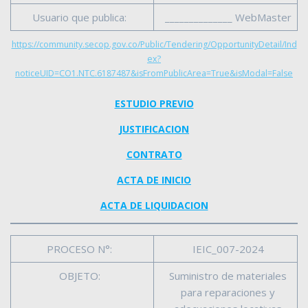
Usuario que publica:
______________ WebMaster
https://community.secop.gov.co/Public/Tendering/OpportunityDetail/Ind
ex?
noticeUID=CO1.NTC.6187487&isFromPublicArea=True&isModal=False
ESTUDIO PREVIO
JUSTIFICACION
CONTRATO
ACTA DE INICIO
ACTA DE LIQUIDACION
PROCESO N°:
IEIC_007-2024
OBJETO:
Suministro de materiales
para reparaciones y