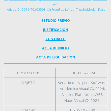
ex?
noticeUID=CO1.NTC.6035931&isFromPublicArea=True&isModal=False
ESTUDIO PREVIO
JUSTIFICACION
CONTRATO
ACTA DE INICIO
ACTA DE LIQUIDACION
PROCESO N°:
IEIC_005-2024
OBJETO:
Servicio de Alquiler Software
Académico Visual CX 2024;
Alquiler Plataforma WEB
Nube Visual CX 2024.
VALOR:
$ 5.057.976,00