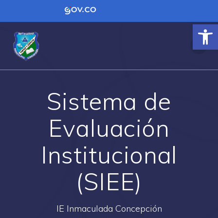
Contenido inicial
Logo Gobierno de Colombia
Ab
Sistema de
Evaluación
Institucional
(SIEE)
IE Inmaculada Concepción