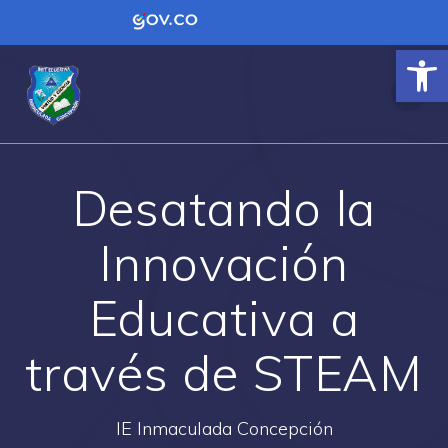
Contenido inicial
Logo Gobierno de Colombia
Ab
Desatando la
Innovación
Educativa a
través de STEAM
IE Inmaculada Concepción